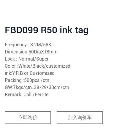
FBD099 R50 ink tag
Frequency : 8.2M/58K
Dimension:50DiaX18mm
Lock : Normal/Super
Color :White/Black/customized
ink:Y.R.B or Customized
Packing :500pcs /ctn ,
GW:7kgs/ctn, 38*29*30cm/ctn
Remark: Coil /Ferrite
立即询价
加入询价车