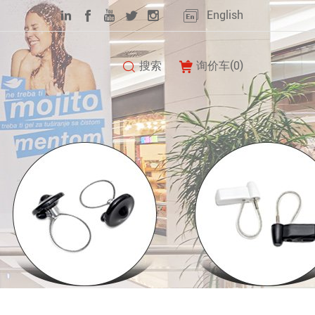
English
搜索
询价车(
0
)