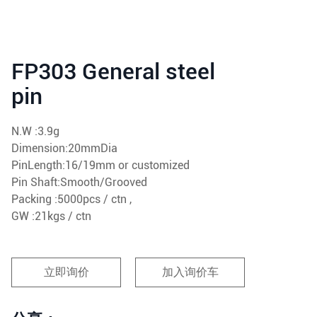
FP303 General steel
pin
N.W :3.9g
Dimension:20mmDia
PinLength:16/19mm or customized
Pin Shaft:Smooth/Grooved
Packing :5000pcs / ctn ,
GW :21kgs / ctn
立即询价
加入询价车