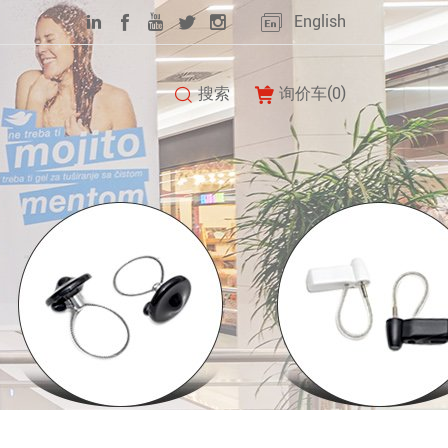
English
搜索
询价车(
0
)