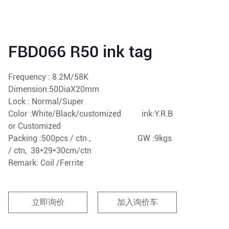
FBD066 R50 ink tag
Frequency : 8.2M/58K
Dimension:50DiaX20mm
Lock : Normal/Super
Color :White/Black/customized ink:Y.R.B
or Customized
Packing :500pcs / ctn , GW :9kgs
/ ctn, 38*29*30cm/ctn
Remark: Coil /Ferrite
立即询价
加入询价车